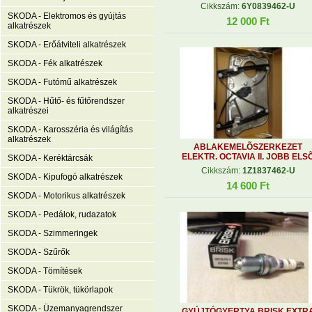
Cikkszám:
6Y0839462-U
SKODA - Elektromos és gyújtás
12 000 Ft
alkatrészek
SKODA - Erőátviteli alkatrészek
SKODA - Fék alkatrészek
SKODA - Futómű alkatrészek
SKODA - Hűtő- és fűtőrendszer
alkatrészei
SKODA - Karosszéria és világítás
alkatrészek
ABLAKEMELÕSZERKEZET
ELEKTR. OCTAVIA II. JOBB ELS
SKODA - Keréktárcsák
Cikkszám:
1Z1837462-U
SKODA - Kipufogó alkatrészek
14 600 Ft
SKODA - Motorikus alkatrészek
SKODA - Pedálok, rudazatok
SKODA - Szimmeringek
SKODA - Szűrők
SKODA - Tömítések
SKODA - Tükrök, tükörlapok
SKODA - Üzemanyagrendszer
GYÚJTÓGYERTYA BRISK EXTR