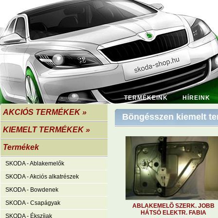
TERMÉKEINK
HÍREINK
AKCIÓS TERMÉKEK »
Böngésszen kiemelt te
KIEMELT TERMÉKEK »
Termékek
SKODA - Ablakemelők
SKODA - Akciós alkatrészek
SKODA - Bowdenek
SKODA - Csapágyak
ABLAKEMELÕ SZERK. JOBB
HÁTSÓ ELEKTR. FABIA
SKODA - Ékszíjak