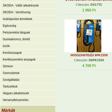
Cikkszám:
DX17TC
SKODA - Váltó alkatrészek
1 950 Ft
SKODA - Vonóhorog
Autóápolási termékek
Egészség
Felszerelési tárgyak
Gumiabroncs, tömlő
Izzók
Kenőanyagok
HOSSZANTISZÍJ 6PK1550
Kerékszerelési anyagok
Cikkszám:
D6PK1550
4 700 Ft
Simson
Szerszámok
Szolgáltatás
Tartozékok
Vegyes alkatrészek
Versenyfelszerelés
Márkák